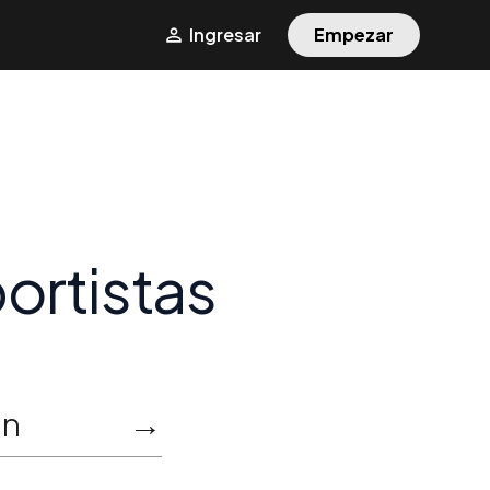
Ingresar
Empezar
ortistas
ón
→